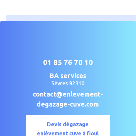
01 85 76 70 10
BA services
Sèvres 92310
contact@enlevement-
degazage-cuve.com
Devis dégazage
enlèvement cuve à fioul