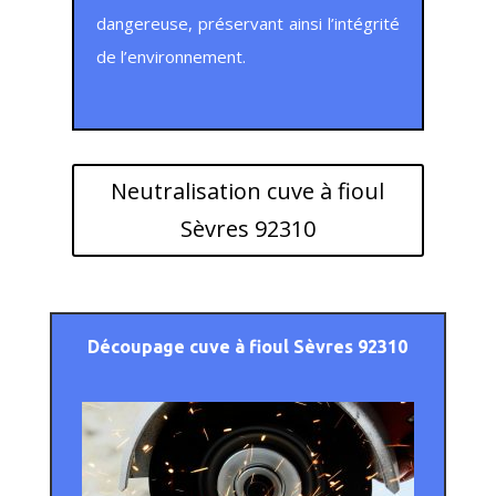
dangereuse, préservant ainsi l’intégrité
de l’environnement.
Neutralisation cuve à fioul
Sèvres 92310
Découpage
cuve à fioul Sèvres 92310