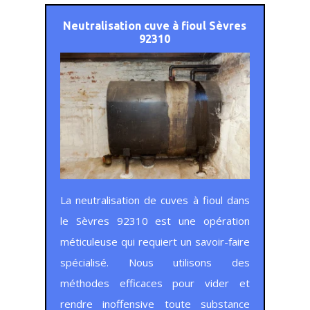
Neutralisation
cuve à fioul Sèvres
92310
La neutralisation de cuves à fioul dans
le Sèvres 92310 est une opération
méticuleuse qui requiert un savoir-faire
spécialisé. Nous utilisons des
méthodes efficaces pour vider et
rendre inoffensive toute substance