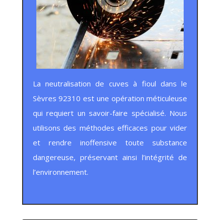
La neutralisation de cuves à fioul dans le
Sèvres 92310 est une opération méticuleuse
qui requiert un savoir-faire spécialisé. Nous
utilisons des méthodes efficaces pour vider
et rendre inoffensive toute substance
dangereuse, préservant ainsi l’intégrité de
l’environnement.