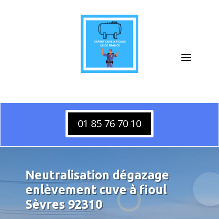
01 85 76 70 10
Neutralisation dégazage
enlèvement cuve à fioul
Sèvres 92310