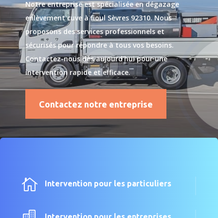
Notre entreprise est spécialisée en dégazage
enlèvement cuve à fioul Sèvres 92310. Nous
proposons des services professionnels et
sécurisés pour répondre à tous vos besoins.
Contactez-nous dès aujourd’hui pour une
intervention rapide et efficace.
Contactez notre entreprise

Intervention pour les particuliers

Intervention pour les entreprises