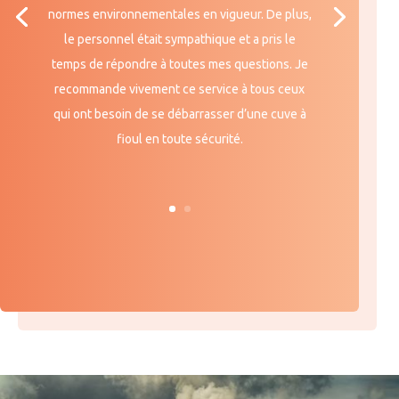
normes environnementales en vigueur. De plus,
le personnel était sympathique et a pris le
temps de répondre à toutes mes questions. Je
recommande vivement ce service à tous ceux
qui ont besoin de se débarrasser d’une cuve à
fioul en toute sécurité.